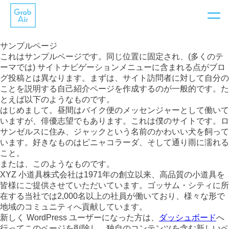
フ
サンプルページ
リ
これはサンプルページです。同じ位置に固定され、(多くのテ
ーマでは) サイトナビゲーションメニューに含まれる点がブロ
ー
グ投稿とは異なります。まずは、サイト訪問者に対して自分の
ことを説明する自己紹介ページを作成するのが一般的です。た
とえば以下のようなものです。
ラ
はじめまして。昼間はバイク便のメッセンジャーとして働いて
いますが、俳優志望でもあります。これは僕のサイトです。ロ
ン
サンゼルスに住み、ジャックという名前のかわいい犬を飼って
います。好きなものはピニャコラーダ、そして通り雨に濡れる
ス
こと。
または、このようなものです。
チ
XYZ 小道具株式会社は1971年の創立以来、高品質の小道具を
皆様にご提供させていただいています。ゴッサム・シティに所
ー
在する当社では2,000名以上の社員が働いており、様々な形で
地域のコミュニティへ貢献しています。
ム
新しく WordPress ユーザーになった方は、
ダッシュボード
へ
行ってこのページを削除し、独自のコンテンツを含む新しいペ