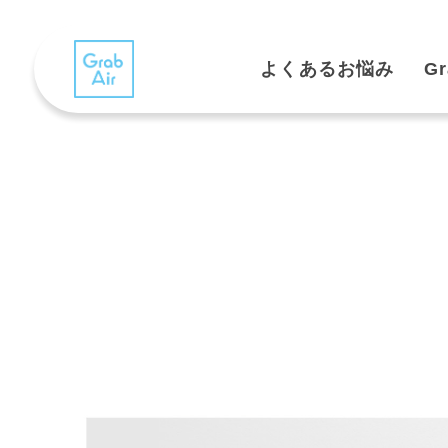
よくあるお悩み
G
フ
リ
ー
ラ
ン
ス
チ
ー