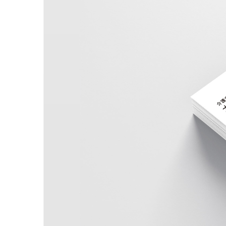
ム
GrabAir