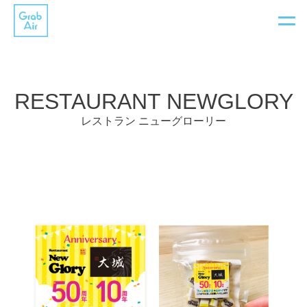
フ
リ
RESTAURANT NEWGLORY
ー
レストラン ニューグローリー
ラ
ン
ス
チ
ー
ム