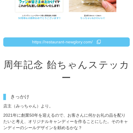
GrabAir
https://restaurant-newglory.com/
周年記念 飴ちゃんステッカ
ー
きっかけ
店主（みっちゃん）より。
2021年に創業50年を迎えるので、お客さんに何かお礼の品を配り
たいと考え、オリジナルキャンディーを作ることにした。そのキャ
ンディーのシールデザインを頼めるかな？